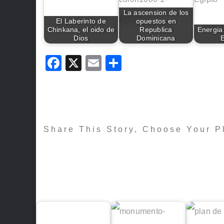
La ascension de los
El Laberinto de
opuestos en
Chinkana, el oido de
Republica
Energia
Dios
Dominicana
F
X
E
C
a
m
o
c
ai
m
e
l
p
b
ar
Share This Story, Choose Your P
o
tir
o
k
Quizas te interese :