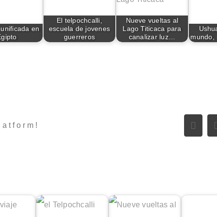
El telpochcalli,
Nueve vueltas al
 unificada en
escuela de jovenes
Lago Titicaca para
Ushua
Egipto
guerreros
canalizar luz…
mundo, i
latform!